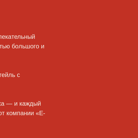
лекательный
стью большого и
тейль с
ка — и каждый
от компании «Е-