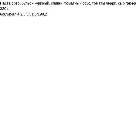
Паста орзо, бульон куриный, сливки, томатный соус, томаты черри, сыр грюер
330 гр.
б/ж/у/ккал 4,2/5,5/31,5/190,2