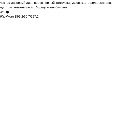
чеснок, лавровый лист, перец черный, петрушка, укроп, картофель, сметана,
лук, трюфельное масло, бородинская булочка
360 гр.
б/ж/у/ккал 18/9,2/35,7/297,2