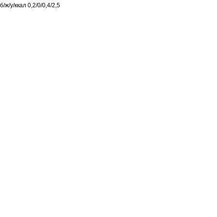
б/ж/у/ккал 0,2/0/0,4/2,5