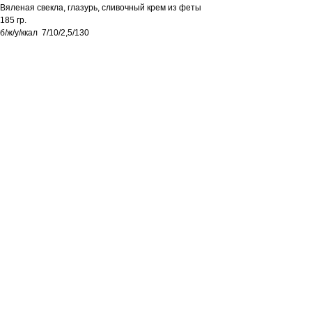
Вяленая свекла, глазурь, сливочный крем из феты
185 гр.
б/ж/у/ккал 7/10/2,5/130